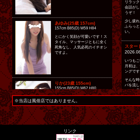
リラック
会話がし
うぞ！
少し疲れ
あゆみ(25歳 157cm)
ふらっと
157cm B85(D) W59 H84
い。
とにかく笑顔が可愛いです！ス
タイル、マッサージともに全く
スター
死角なし、人気必死のイチオシ
2026.0
ですよ。
いつもご
月初は、
ングです
そんな時
りか(23歳 155cm)
パを流し
155cm B85(D) W62 H80
ふっと肩
来てくだ
落ち着いた雰囲気の正統派美
※当店は風俗店ではありません。
女。人懐っこい笑顔と飾らない
「今月は
性格で安らぎを与えてくれるの
「気分転
でリラックス効果抜群。話して
優しい距
いて居心地の良くなるセラピス
にお越し
トです。
リンク
頑張っ