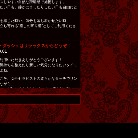
スしやすい自然な距離感で施術します。
たい日も、静かにまったりしたい日も自由にど
を感じた時や、気分を落ち着かせたい時、
立ち寄れる“癒しの寄り道”としてご利用くださ
トダッシュはリラックスからどうぞ！
8.01
利用いただきありがとうございます！
気持ちを整えたり新しい気分になりたいタイミ
よね。
こそ、女性セラピストの柔らかなタッチでリン
ながら、
の力が抜けるような“スタートの癒し”を感じに
さい！
ゆっくり始めたいな…」という方も、
換したい！」という方も大歓迎です。
離感で寄り添う施術をお届けしますので、気軽
くださいね！
た自分を、たっぷり癒す時間をどうぞ！