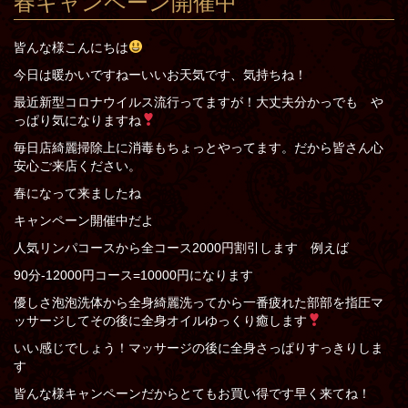
春キャンペーン開催中
皆んな様こんにちは
今日は暖かいですねーいいお天気です、気持ちね！
最近新型コロナウイルス流行ってますが！大丈夫分かっでも や
っぱり気になりますね
毎日店綺麗掃除上に消毒もちょっとやってます。だから皆さん心
安心ご来店ください。
春になって来ましたね
キャンペーン開催中だよ
人気リンパコースから全コース2000円割引します 例えば
90分-12000円コース=10000円になります
優しさ泡泡洗体から全身綺麗洗ってから一番疲れた部部を指圧マ
ッサージしてその後に全身オイルゆっくり癒します
いい感じでしょう！マッサージの後に全身さっぱりすっきりしま
す
皆んな様キャンペーンだからとてもお買い得です早く来てね！